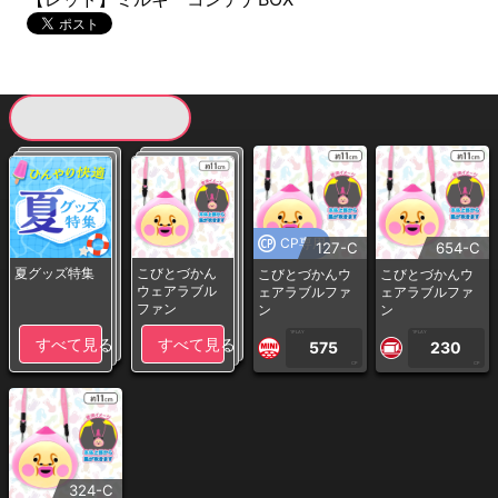
現在提供している景品一覧
CP専用
127-C
654-C
夏グッズ特集
こびとづかん
こびとづかんウ
こびとづかんウ
ウェアラブル
ェアラブルファ
ェアラブルファ
ファン
ン
ン
1PLAY
1PLAY
すべて見る
すべて見る
575
230
CP
CP
324-C