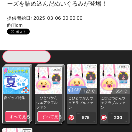
ーズを詰め込んだぬいぐるみが登場！
提供開始日: 2025-03-06 00:00:00
約11cm
現在提供している景品一覧
CP専用
127-C
654-C
夏グッズ特集
こびとづかん
こびとづかんウ
こびとづかんウ
ウェアラブル
ェアラブルファ
ェアラブルファ
ファン
ン
ン
1PLAY
1PLAY
すべて見る
すべて見る
575
230
CP
CP