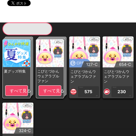
現在提供している景品一覧
CP専用
127-C
654-C
夏グッズ特集
こびとづかん
こびとづかんウ
こびとづかんウ
ウェアラブル
ェアラブルファ
ェアラブルファ
ファン
ン
ン
1PLAY
1PLAY
すべて見る
すべて見る
575
230
CP
CP
324-C