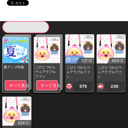
現在提供している景品一覧
CP専用
127-C
654-C
夏グッズ特集
こびとづかん
こびとづかんウ
こびとづかんウ
ウェアラブル
ェアラブルファ
ェアラブルファ
ファン
ン
ン
1PLAY
1PLAY
すべて見る
すべて見る
575
230
CP
CP
324-C