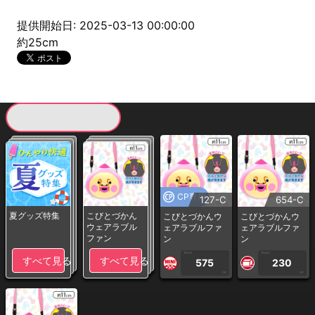
提供開始日: 2025-03-13 00:00:00
約25cm
現在提供している景品一覧
CP専用
127-C
654-C
夏グッズ特集
こびとづかん
こびとづかんウ
こびとづかんウ
ウェアラブル
ェアラブルファ
ェアラブルファ
ファン
ン
ン
1PLAY
1PLAY
すべて見る
すべて見る
575
230
CP
CP