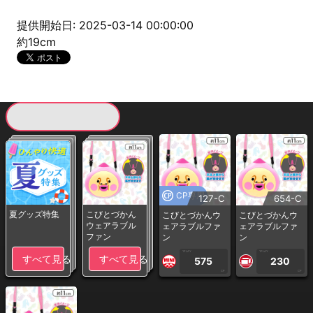
提供開始日: 2025-03-14 00:00:00
約19cm
現在提供している景品一覧
CP専用
127-C
654-C
夏グッズ特集
こびとづかん
こびとづかんウ
こびとづかんウ
ウェアラブル
ェアラブルファ
ェアラブルファ
ファン
ン
ン
1PLAY
1PLAY
すべて見る
すべて見る
575
230
CP
CP