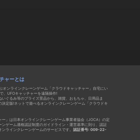
チャーとは
遊ぶオンラインクレーンゲーム「クラウドキャッチャー」自宅にい
で、UFOキャッチャーを遠隔操作!
ぬいぐるみ等のプライズ景品から、雑貨、おもちゃ、日用品ま
の決定版!ネットで遊べるオンラインクレーンゲーム「クラウドキ
ャー」は日本オンラインクレーンゲーム事業者協会（JOCA）の定
ーンゲーム適格認証制度のガイドライン・運営基準に則り、認証
オンラインクレーンゲームのサービスです。
認証番号: 009-22-