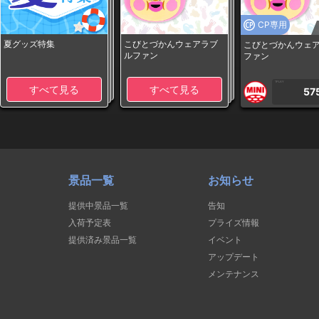
CP専用
夏グッズ特集
こびとづかんウェアラブ
こびとづかんウェ
ルファン
ファン
1PLAY
すべて見る
すべて見る
57
景品一覧
お知らせ
提供中景品一覧
告知
入荷予定表
プライズ情報
提供済み景品一覧
イベント
アップデート
メンテナンス