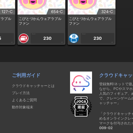
127-C
654-C
324-C
アラブル
こびとづかんウェアラブル
こびとづかんウェアラブル
ファン
ファン
1PLAY
1PLAY
5
230
230
CP
CP
CP
ご利用ガイド
クラウドキャッ
登録無料!ネットで
クラウドキャッチャーとは
ながら、PCやスマホ
プレイ方法
人気のフィギュア、
で、クレーンゲーム
よくあるご質問
ャッチャー」
動作対象端末
「クラウドキャッチ
めるオンラインクレ
マークを付与された
009-02