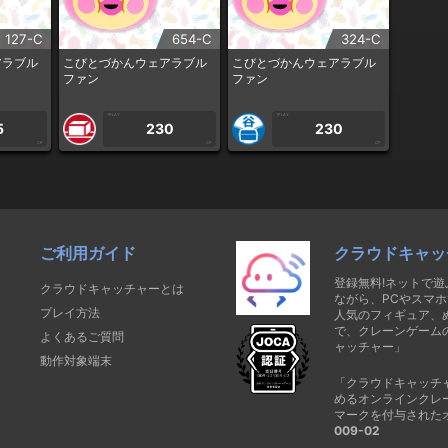
127-C
654-C
324-C
アラブル
こびとづかんウェアラブル
こびとづかんウェアラブル
ファン
ファン
1PLAY
1PLAY
5
230
230
CP
CP
CP
ご利用ガイド
クラウドキャッ
登録無料!ネットで
クラウドキャッチャーとは
ながら、PCやスマホ
プレイ方法
人気のフィギュア、
で、クレーンゲーム
よくあるご質問
ャッチャー」
動作対象端末
「クラウドキャッチ
めるオンラインクレ
マークを付与された
009-02