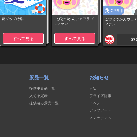
CP専用
夏グッズ特集
こびとづかんウェアラブ
こびとづかんウェ
ルファン
ファン
1PLAY
すべて見る
すべて見る
57
景品一覧
お知らせ
提供中景品一覧
告知
入荷予定表
プライズ情報
提供済み景品一覧
イベント
アップデート
メンテナンス