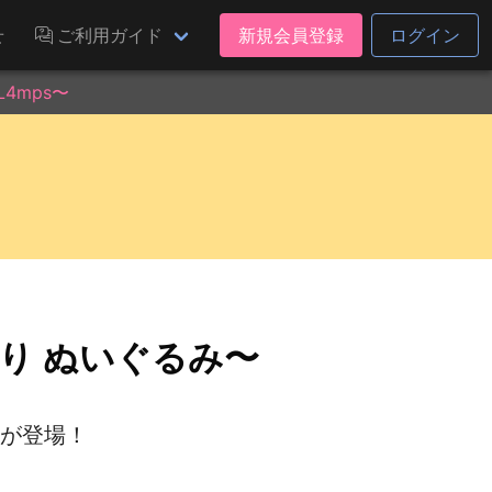
せ
ご利用ガイド
新規会員登録
ログイン
4mps〜
べり ぬいぐるみ〜
〜が登場！