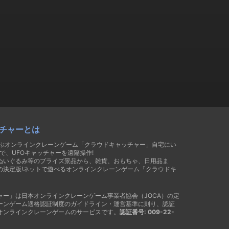
チャーとは
遊ぶオンラインクレーンゲーム「クラウドキャッチャー」自宅にい
で、UFOキャッチャーを遠隔操作!
ぬいぐるみ等のプライズ景品から、雑貨、おもちゃ、日用品ま
の決定版!ネットで遊べるオンラインクレーンゲーム「クラウドキ
ャー」は日本オンラインクレーンゲーム事業者協会（JOCA）の定
ーンゲーム適格認証制度のガイドライン・運営基準に則り、認証
オンラインクレーンゲームのサービスです。
認証番号: 009-22-