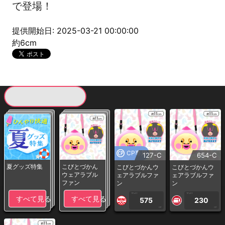
で登場！
提供開始日: 2025-03-21 00:00:00
約6cm
現在提供している景品一覧
CP専用
127-C
654-C
夏グッズ特集
こびとづかん
こびとづかんウ
こびとづかんウ
ウェアラブル
ェアラブルファ
ェアラブルファ
ファン
ン
ン
1PLAY
1PLAY
すべて見る
すべて見る
575
230
CP
CP