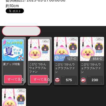
提供開始日: 2025-03-21 00:00:00
約10cm
現在提供している景品一覧
CP専用
127-C
654-C
夏グッズ特集
こびとづかん
こびとづかんウ
こびとづかんウ
ウェアラブル
ェアラブルファ
ェアラブルファ
ファン
ン
ン
1PLAY
1PLAY
すべて見る
すべて見る
575
230
CP
CP