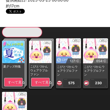
提供開始日: 2025-03-25 00:00:00
約17cm
現在提供している景品一覧
CP専用
127-C
654-C
夏グッズ特集
こびとづかん
こびとづかんウ
こびとづかんウ
ウェアラブル
ェアラブルファ
ェアラブルファ
ファン
ン
ン
1PLAY
1PLAY
すべて見る
すべて見る
575
230
CP
CP