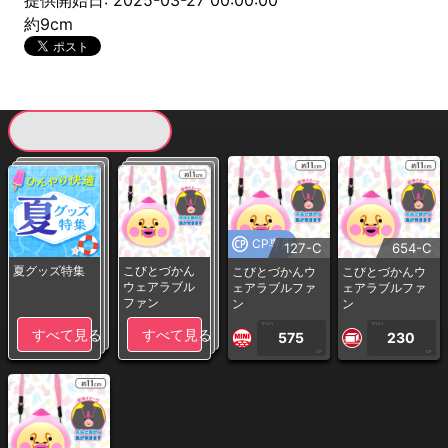
提供開始日: 2025-03-27 00:00:00
約9cm
現在提供している景品一覧
CP専用
127-C
654-C
夏グッズ特集
こびとづかん
こびとづかんウ
こびとづかんウ
ウェアラブル
ェアラブルファ
ェアラブルファ
ファン
ン
ン
1PLAY
1PLAY
すべて見る
すべて見る
575
230
CP
CP