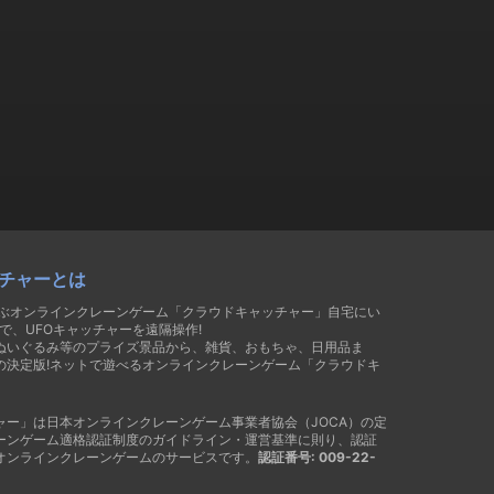
チャーとは
遊ぶオンラインクレーンゲーム「クラウドキャッチャー」自宅にい
で、UFOキャッチャーを遠隔操作!
ぬいぐるみ等のプライズ景品から、雑貨、おもちゃ、日用品ま
の決定版!ネットで遊べるオンラインクレーンゲーム「クラウドキ
ャー」は日本オンラインクレーンゲーム事業者協会（JOCA）の定
ーンゲーム適格認証制度のガイドライン・運営基準に則り、認証
オンラインクレーンゲームのサービスです。
認証番号: 009-22-