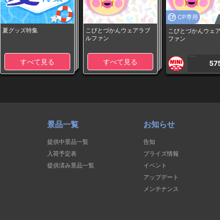
CP専用
夏グッズ特集
こびとづかんウェアラブ
こびとづかんウェ
ルファン
ファン
1PLAY
すべて見る
すべて見る
57
景品一覧
お知らせ
提供中景品一覧
告知
入荷予定表
プライズ情報
提供済み景品一覧
イベント
アップデート
メンテナンス