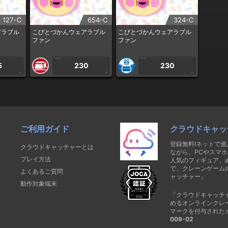
127-C
654-C
324-C
アラブル
こびとづかんウェアラブル
こびとづかんウェアラブル
ファン
ファン
1PLAY
1PLAY
5
230
230
CP
CP
CP
ご利用ガイド
クラウドキャッ
登録無料!ネットで
クラウドキャッチャーとは
ながら、PCやスマホ
プレイ方法
人気のフィギュア、
で、クレーンゲーム
よくあるご質問
ャッチャー」
動作対象端末
「クラウドキャッチ
めるオンラインクレ
マークを付与された
009-02