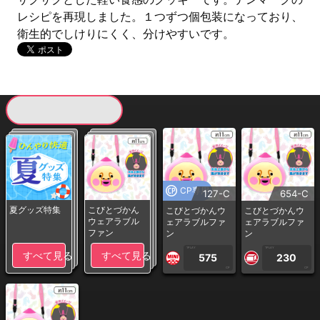
レシピを再現しました。１つずつ個包装になっており、
衛生的でしけりにくく、分けやすいです。
現在提供している景品一覧
CP専用
127-C
654-C
夏グッズ特集
こびとづかん
こびとづかんウ
こびとづかんウ
ウェアラブル
ェアラブルファ
ェアラブルファ
ファン
ン
ン
1PLAY
1PLAY
すべて見る
すべて見る
575
230
CP
CP