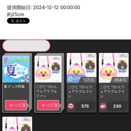
提供開始日: 2024-12-12 00:00:00
約25cm
現在提供している景品一覧
CP専用
127-C
654-C
夏グッズ特集
こびとづかん
こびとづかんウ
こびとづかんウ
ウェアラブル
ェアラブルファ
ェアラブルファ
ファン
ン
ン
1PLAY
1PLAY
すべて見る
すべて見る
575
230
CP
CP