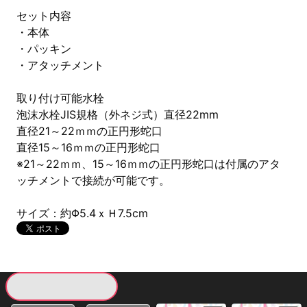
セット内容
・本体
・パッキン
・アタッチメント
取り付け可能水栓
泡沫水栓JIS規格（外ネジ式）直径22mm
直径21～22ｍｍの正円形蛇口
直径15～16ｍｍの正円形蛇口
※21～22ｍｍ、15～16ｍｍの正円形蛇口は付属のアタ
ッチメントで接続が可能です。
サイズ：約Φ5.4ｘＨ7.5cm
現在提供している景品一覧