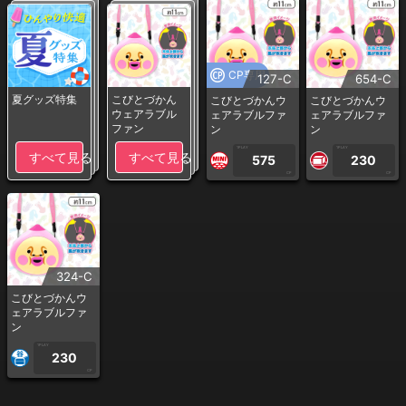
CP専用
127-C
654-C
夏グッズ特集
こびとづかん
こびとづかんウ
こびとづかんウ
ウェアラブル
ェアラブルファ
ェアラブルファ
ファン
ン
ン
1PLAY
1PLAY
すべて見る
すべて見る
575
230
CP
CP
324-C
こびとづかんウ
ェアラブルファ
ン
1PLAY
230
CP