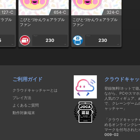
127-C
654-C
324-C
アラブル
こびとづかんウェアラブル
こびとづかんウェアラブル
ファン
ファン
1PLAY
1PLAY
5
230
230
CP
CP
CP
ご利用ガイド
クラウドキャッ
登録無料!ネットで
クラウドキャッチャーとは
ながら、PCやスマホ
プレイ方法
人気のフィギュア、
で、クレーンゲーム
よくあるご質問
ャッチャー」
動作対象端末
「クラウドキャッチ
めるオンラインクレ
マークを付与された
009-02