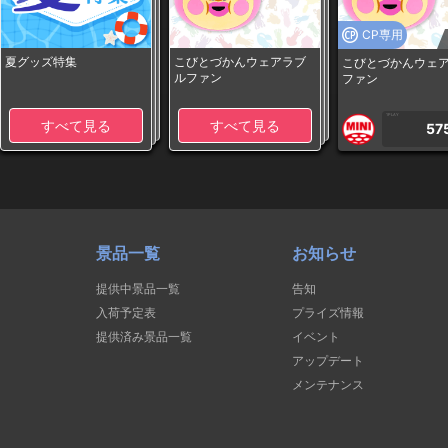
CP専用
夏グッズ特集
こびとづかんウェアラブ
こびとづかんウェ
ルファン
ファン
1PLAY
すべて見る
すべて見る
57
景品一覧
お知らせ
提供中景品一覧
告知
入荷予定表
プライズ情報
提供済み景品一覧
イベント
アップデート
メンテナンス