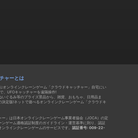
チャーとは
遊ぶオンラインクレーンゲーム「クラウドキャッチャー」自宅にい
で、UFOキャッチャーを遠隔操作!
ぬいぐるみ等のプライズ景品から、雑貨、おもちゃ、日用品ま
の決定版!ネットで遊べるオンラインクレーンゲーム「クラウドキ
ャー」は日本オンラインクレーンゲーム事業者協会（JOCA）の定
ーンゲーム適格認証制度のガイドライン・運営基準に則り、認証
オンラインクレーンゲームのサービスです。
認証番号: 009-22-