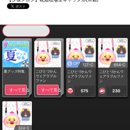
現在提供している景品一覧
CP専用
127-C
654-C
夏グッズ特集
こびとづかん
こびとづかんウ
こびとづかんウ
ウェアラブル
ェアラブルファ
ェアラブルファ
ファン
ン
ン
1PLAY
1PLAY
すべて見る
すべて見る
575
230
CP
CP
324-C