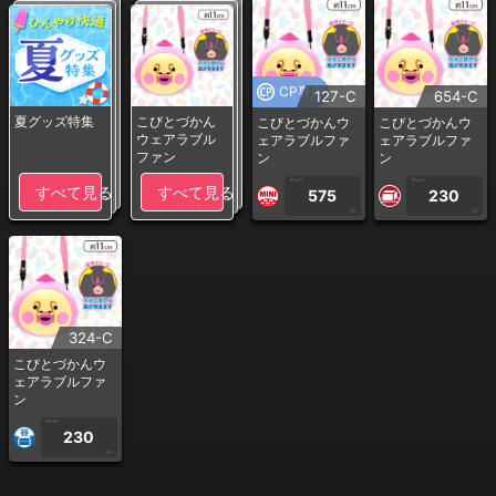
CP専用
127-C
654-C
夏グッズ特集
こびとづかん
こびとづかんウ
こびとづかんウ
ウェアラブル
ェアラブルファ
ェアラブルファ
ファン
ン
ン
1PLAY
1PLAY
すべて見る
すべて見る
575
230
CP
CP
324-C
こびとづかんウ
ェアラブルファ
ン
1PLAY
230
CP