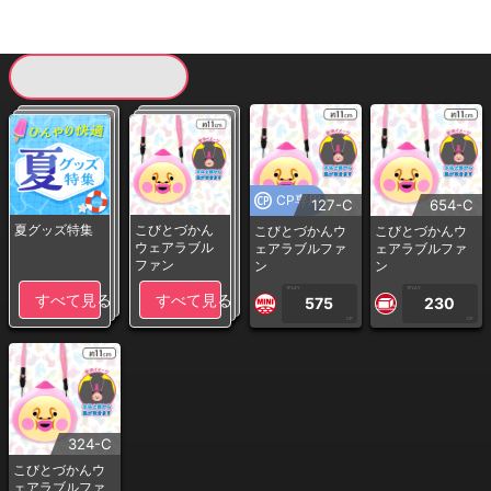
現在提供している景品一覧
CP専用
127-C
654-C
夏グッズ特集
こびとづかん
こびとづかんウ
こびとづかんウ
ウェアラブル
ェアラブルファ
ェアラブルファ
ファン
ン
ン
1PLAY
1PLAY
すべて見る
すべて見る
575
230
CP
CP
324-C
こびとづかんウ
ェアラブルファ