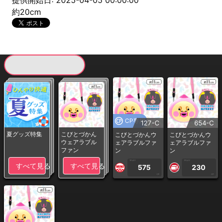
提供開始日: 2025-04-05 00:00:00
約20cm
現在提供している景品一覧
CP専用
127-C
654-C
夏グッズ特集
こびとづかん
こびとづかんウ
こびとづかんウ
ウェアラブル
ェアラブルファ
ェアラブルファ
ファン
ン
ン
1PLAY
1PLAY
すべて見る
すべて見る
575
230
CP
CP