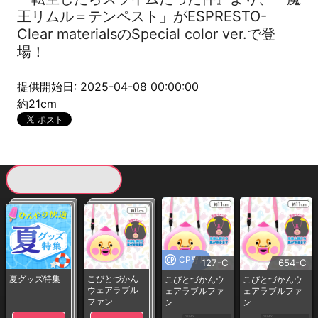
王リムル＝テンペスト」がESPRESTO-
Clear materialsのSpecial color ver.で登
場！
提供開始日: 2025-04-08 00:00:00
約21cm
現在提供している景品一覧
CP専用
127-C
654-C
夏グッズ特集
こびとづかん
こびとづかんウ
こびとづかんウ
ウェアラブル
ェアラブルファ
ェアラブルファ
ファン
ン
ン
1PLAY
1PLAY