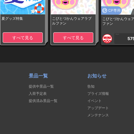
CP専用
夏グッズ特集
こびとづかんウェアラブ
こびとづかんウェ
ルファン
ファン
1PLAY
すべて見る
すべて見る
57
景品一覧
お知らせ
提供中景品一覧
告知
入荷予定表
プライズ情報
提供済み景品一覧
イベント
アップデート
メンテナンス