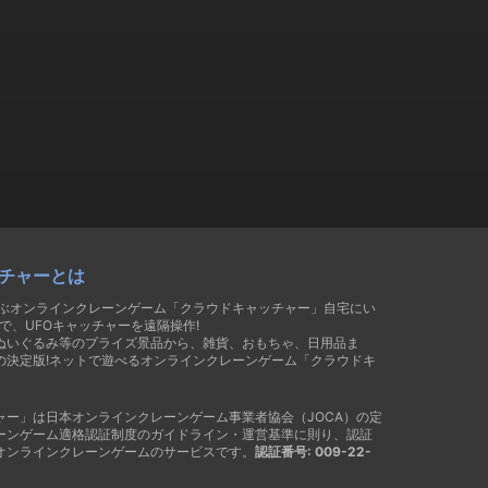
チャーとは
遊ぶオンラインクレーンゲーム「クラウドキャッチャー」自宅にい
で、UFOキャッチャーを遠隔操作!
ぬいぐるみ等のプライズ景品から、雑貨、おもちゃ、日用品ま
の決定版!ネットで遊べるオンラインクレーンゲーム「クラウドキ
ャー」は日本オンラインクレーンゲーム事業者協会（JOCA）の定
ーンゲーム適格認証制度のガイドライン・運営基準に則り、認証
オンラインクレーンゲームのサービスです。
認証番号: 009-22-