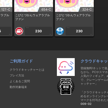
127-C
654-C
324-C
アラブル
こびとづかんウェアラブル
こびとづかんウェアラブル
ファン
ファン
1PLAY
1PLAY
5
230
230
CP
CP
CP
ご利用ガイド
クラウドキャッ
登録無料!ネットで
クラウドキャッチャーとは
ながら、PCやスマホ
プレイ方法
人気のフィギュア、
で、クレーンゲーム
よくあるご質問
ャッチャー」
動作対象端末
「クラウドキャッチ
めるオンラインクレ
マークを付与された
009-02