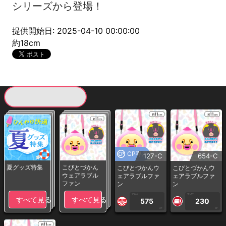
シリーズから登場！
提供開始日: 2025-04-10 00:00:00
約18cm
現在提供している景品一覧
CP専用
127-C
654-C
夏グッズ特集
こびとづかん
こびとづかんウ
こびとづかんウ
ウェアラブル
ェアラブルファ
ェアラブルファ
ファン
ン
ン
1PLAY
1PLAY
すべて見る
すべて見る
575
230
CP
CP