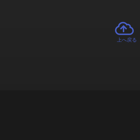
上へ戻る
チャーとは
遊ぶオンラインクレーンゲーム「クラウドキャッチャー」自宅にい
で、UFOキャッチャーを遠隔操作!