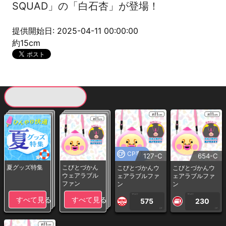
SQUAD」の「白石杏」が登場！
提供開始日: 2025-04-11 00:00:00
約15cm
現在提供している景品一覧
CP専用
127-C
654-C
夏グッズ特集
こびとづかん
こびとづかんウ
こびとづかんウ
ウェアラブル
ェアラブルファ
ェアラブルファ
ファン
ン
ン
1PLAY
1PLAY
すべて見る
すべて見る
575
230
CP
CP