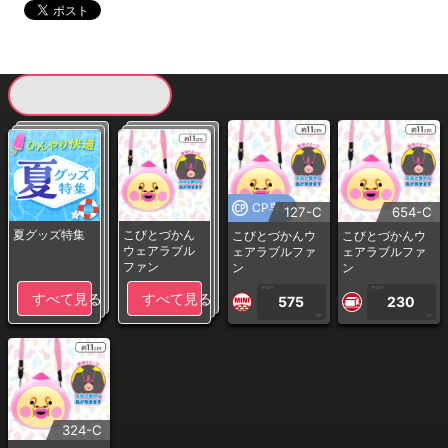
現在提供している景品一覧
CP専用
127-C
654-C
夏グッズ特集
こびとづかん
こびとづかんウ
こびとづかんウ
ウェアラブル
ェアラブルファ
ェアラブルファ
ファン
ン
ン
1PLAY
1PLAY
すべて見る
すべて見る
575
230
CP
CP
324-C