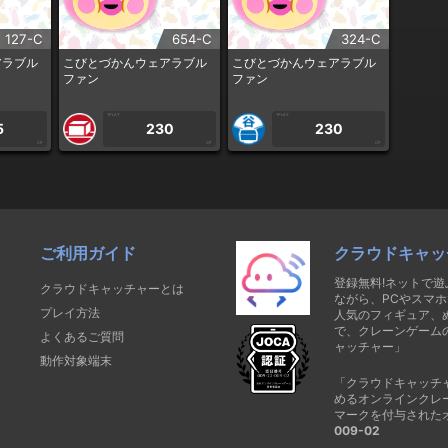
127-C
654-C
324-C
アラブル
こびとづかんウェアラブル
こびとづかんウェアラブル
ファン
ファン
1PLAY
1PLAY
5
230
230
CP
CP
CP
ご利用ガイド
クラウドキャッ
登録無料!ネットで
クラウドキャッチャーとは
ながら、PCやスマホ
プレイ方法
人気のフィギュア、
で、クレーンゲーム
よくあるご質問
ャッチャー」
動作対象端末
「クラウドキャッチ
めるオンラインクレ
マークを付与された
009-02