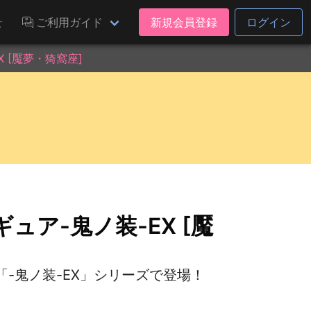
せ
ご利用ガイド
新規会員登録
ログイン
 [魘夢・猗窩座]
ュア-鬼ノ装-EX [魘
-鬼ノ装-EX」シリーズで登場！