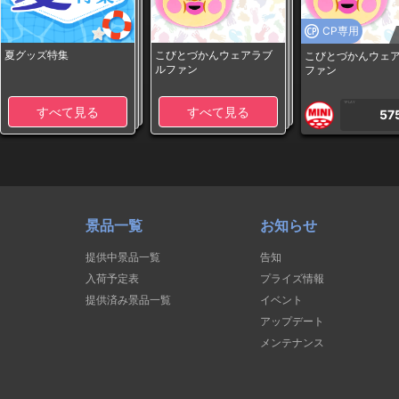
CP専用
夏グッズ特集
こびとづかんウェアラブ
こびとづかんウェ
ルファン
ファン
1PLAY
すべて見る
すべて見る
57
景品一覧
お知らせ
提供中景品一覧
告知
入荷予定表
プライズ情報
提供済み景品一覧
イベント
アップデート
メンテナンス