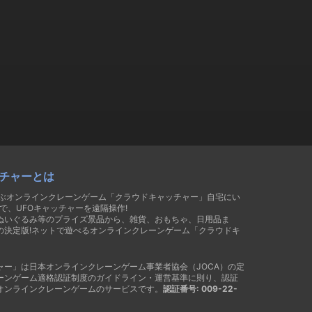
チャーとは
遊ぶオンラインクレーンゲーム「クラウドキャッチャー」自宅にい
で、UFOキャッチャーを遠隔操作!
ぬいぐるみ等のプライズ景品から、雑貨、おもちゃ、日用品ま
の決定版!ネットで遊べるオンラインクレーンゲーム「クラウドキ
ャー」は日本オンラインクレーンゲーム事業者協会（JOCA）の定
ーンゲーム適格認証制度のガイドライン・運営基準に則り、認証
オンラインクレーンゲームのサービスです。
認証番号: 009-22-