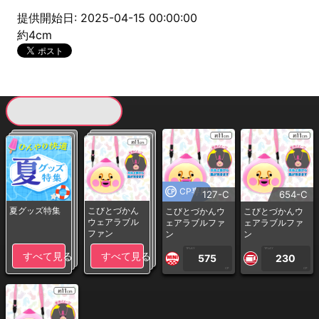
提供開始日: 2025-04-15 00:00:00
約4cm
現在提供している景品一覧
CP専用
127-C
654-C
夏グッズ特集
こびとづかん
こびとづかんウ
こびとづかんウ
ウェアラブル
ェアラブルファ
ェアラブルファ
ファン
ン
ン
1PLAY
1PLAY
すべて見る
すべて見る
575
230
CP
CP