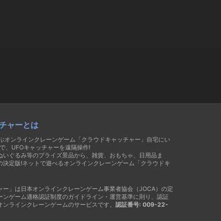
チャーとは
遊ぶオンラインクレーンゲーム「クラウドキャッチャー」自宅にい
で、UFOキャッチャーを遠隔操作!
ぬいぐるみ等のプライズ景品から、雑貨、おもちゃ、日用品ま
の決定版!ネットで遊べるオンラインクレーンゲーム「クラウドキ
ャー」は日本オンラインクレーンゲーム事業者協会（JOCA）の定
ーンゲーム適格認証制度のガイドライン・運営基準に則り、認証
オンラインクレーンゲームのサービスです。
認証番号: 009-22-