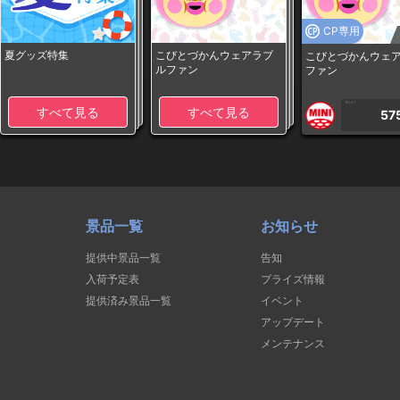
CP専用
夏グッズ特集
こびとづかんウェアラブ
こびとづかんウェ
ルファン
ファン
1PLAY
すべて見る
すべて見る
57
景品一覧
お知らせ
提供中景品一覧
告知
入荷予定表
プライズ情報
提供済み景品一覧
イベント
アップデート
メンテナンス