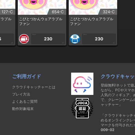
127-C
654-C
324-C
アラブル
こびとづかんウェアラブル
こびとづかんウェアラブル
ファン
ファン
1PLAY
1PLAY
5
230
230
CP
CP
CP
ご利用ガイド
クラウドキャッ
登録無料!ネットで
クラウドキャッチャーとは
ながら、PCやスマホ
プレイ方法
人気のフィギュア、
で、クレーンゲーム
よくあるご質問
ャッチャー」
動作対象端末
「クラウドキャッチ
めるオンラインクレ
マークを付与された
009-02