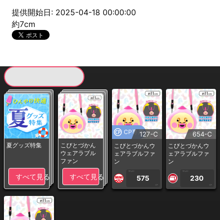
提供開始日: 2025-04-18 00:00:00
約7cm
現在提供している景品一覧
CP専用
127-C
654-C
夏グッズ特集
こびとづかん
こびとづかんウ
こびとづかんウ
ウェアラブル
ェアラブルファ
ェアラブルファ
ファン
ン
ン
1PLAY
1PLAY
すべて見る
すべて見る
575
230
CP
CP