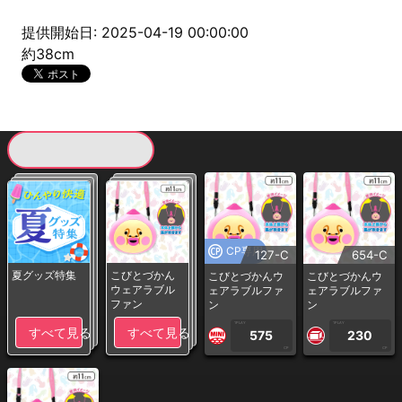
提供開始日: 2025-04-19 00:00:00
約38cm
現在提供している景品一覧
CP専用
127-C
654-C
夏グッズ特集
こびとづかん
こびとづかんウ
こびとづかんウ
ウェアラブル
ェアラブルファ
ェアラブルファ
ファン
ン
ン
1PLAY
1PLAY
すべて見る
すべて見る
575
230
CP
CP