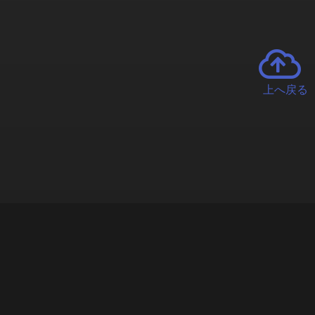
上へ戻る
チャーとは
遊ぶオンラインクレーンゲーム「クラウドキャッチャー」自宅にい
で、UFOキャッチャーを遠隔操作!