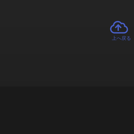
上へ戻る
チャーとは
遊ぶオンラインクレーンゲーム「クラウドキャッチャー」自宅にい
で、UFOキャッチャーを遠隔操作!