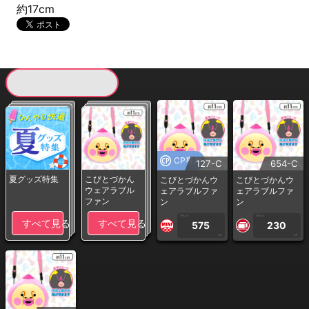
約17cm
現在提供している景品一覧
CP専用
127-C
654-C
夏グッズ特集
こびとづかん
こびとづかんウ
こびとづかんウ
ウェアラブル
ェアラブルファ
ェアラブルファ
ファン
ン
ン
1PLAY
1PLAY
すべて見る
すべて見る
575
230
CP
CP