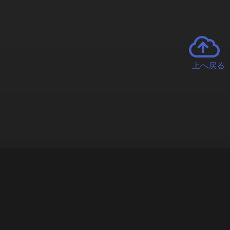
上へ戻る
チャーとは
遊ぶオンラインクレーンゲーム「クラウドキャッチャー」自宅にい
で、UFOキャッチャーを遠隔操作!