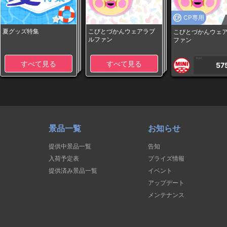
CP専用
夏グッズ特集
こびとづかんウェアラブ
こびとづかんウェ
ルファン
ファン
1PLAY
すべて見る
すべて見る
57
景品一覧
お知らせ
提供中景品一覧
告知
入荷予定表
プライズ情報
提供済み景品一覧
イベント
アップデート
メンテナンス