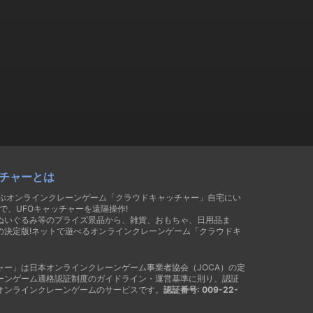
チャーとは
遊ぶオンラインクレーンゲーム「クラウドキャッチャー」自宅にい
で、UFOキャッチャーを遠隔操作!
ぬいぐるみ等のプライズ景品から、雑貨、おもちゃ、日用品ま
の決定版!ネットで遊べるオンラインクレーンゲーム「クラウドキ
ャー」は日本オンラインクレーンゲーム事業者協会（JOCA）の定
ーンゲーム適格認証制度のガイドライン・運営基準に則り、認証
オンラインクレーンゲームのサービスです。
認証番号: 009-22-