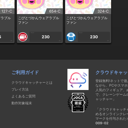
127-C
654-C
324-C
アラブル
こびとづかんウェアラブル
こびとづかんウェアラブル
ファン
ファン
1PLAY
1PLAY
5
230
230
CP
CP
CP
ご利用ガイド
クラウドキャッ
登録無料!ネットで
クラウドキャッチャーとは
ながら、PCやスマホ
プレイ方法
人気のフィギュア、
で、クレーンゲーム
よくあるご質問
ャッチャー」
動作対象端末
「クラウドキャッチ
めるオンラインクレ
マークを付与された
009-02