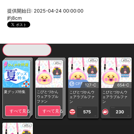
提供開始日: 2025-04-24 00:00:00
約8cm
現在提供している景品一覧
CP専用
127-C
654-C
夏グッズ特集
こびとづかん
こびとづかんウ
こびとづかんウ
ウェアラブル
ェアラブルファ
ェアラブルファ
ファン
ン
ン
1PLAY
1PLAY
すべて見る
すべて見る
575
230
CP
CP