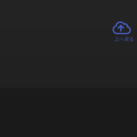
上へ戻る
チャーとは
遊ぶオンラインクレーンゲーム「クラウドキャッチャー」自宅にい
で、UFOキャッチャーを遠隔操作!