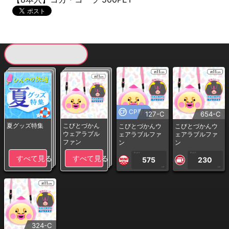
現在提供している景品一覧
CP専用
127-C
654-C
夏グッズ特集
こびとづかん
こびとづかんウ
こびとづかんウ
ウェアラブル
ェアラブルファ
ェアラブルファ
ファン
ン
ン
1PLAY
1PLAY
すべて見る
すべて見る
575
230
CP
CP
324-C