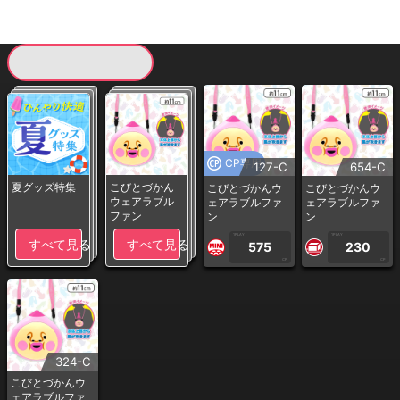
現在提供している景品一覧
CP専用
127-C
654-C
夏グッズ特集
こびとづかん
こびとづかんウ
こびとづかんウ
ウェアラブル
ェアラブルファ
ェアラブルファ
ファン
ン
ン
1PLAY
1PLAY
すべて見る
すべて見る
575
230
CP
CP
324-C
こびとづかんウ
ェアラブルファ