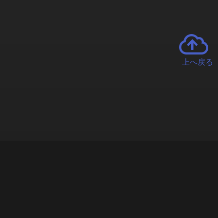
上へ戻る
チャーとは
遊ぶオンラインクレーンゲーム「クラウドキャッチャー」自宅にい
で、UFOキャッチャーを遠隔操作!