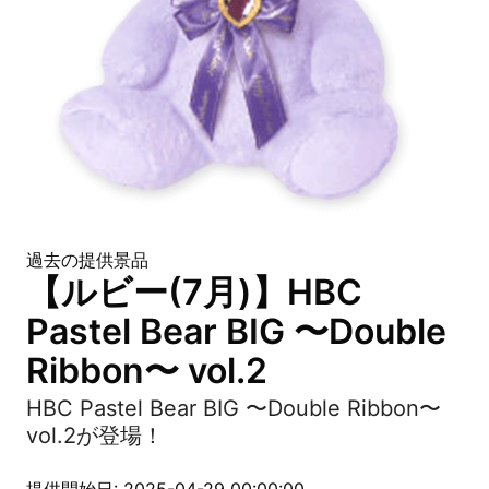
過去の提供景品
【ルビー(7月)】HBC
Pastel Bear BIG 〜Double
Ribbon〜 vol.2
HBC Pastel Bear BIG 〜Double Ribbon〜
vol.2が登場！