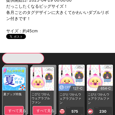
提供開始日: 2025-04-29 00:00:00
だっこしたくなるビッグサイズ！
各月ごとのタグデザインに大きくてかわいいダブルリボ
ン付きです！
サイズ：約45cm
現在提供している景品一覧
CP専用
127-C
654-C
夏グッズ特集
こびとづかん
こびとづかんウ
こびとづかんウ
ウェアラブル
ェアラブルファ
ェアラブルファ
ファン
ン
ン
1PLAY
1PLAY
すべて見る
すべて見る
575
230
CP
CP