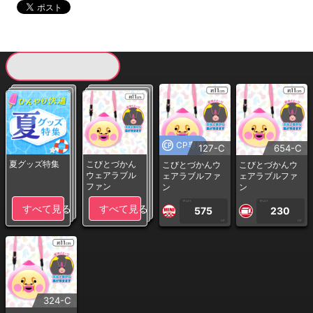
現在提供している景品一覧
CP専用
127-C
654-C
夏グッズ特集
こびとづかん
こびとづかんウ
こびとづかんウ
ウェアラブル
ェアラブルファ
ェアラブルファ
ファン
ン
ン
1PLAY
1PLAY
すべて見る
すべて見る
575
230
CP
CP
324-C