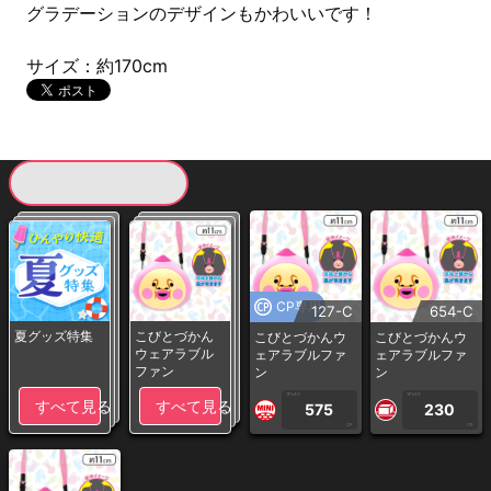
グラデーションのデザインもかわいいです！
サイズ：約170cm
現在提供している景品一覧
CP専用
127-C
654-C
夏グッズ特集
こびとづかん
こびとづかんウ
こびとづかんウ
ウェアラブル
ェアラブルファ
ェアラブルファ
ファン
ン
ン
1PLAY
1PLAY
すべて見る
すべて見る
575
230
CP
CP