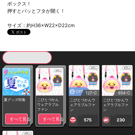
ボックス！
押すとパッとフタが開く！
サイズ：約H36×W22×D22cm
現在提供している景品一覧
CP専用
127-C
654-C
夏グッズ特集
こびとづかん
こびとづかんウ
こびとづかんウ
ウェアラブル
ェアラブルファ
ェアラブルファ
ファン
ン
ン
1PLAY
1PLAY
すべて見る
すべて見る
575
230
CP
CP