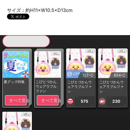
サイズ：約H11×W10.5×D13cm
現在提供している景品一覧
CP専用
127-C
654-C
夏グッズ特集
こびとづかん
こびとづかんウ
こびとづかんウ
ウェアラブル
ェアラブルファ
ェアラブルファ
ファン
ン
ン
1PLAY
1PLAY
すべて見る
すべて見る
575
230
CP
CP