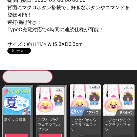
提供開始日: 2025-05-06 00:00:00
背面にマクロボタン搭載で、好きなボタンやコマンドを
登録可能！
連打機能付き！
TypeC充電対応で4時間の連続仕様が可能！
サイズ：約Ｈ11.1×Ｗ15.3×D6.3cm
現在提供している景品一覧
CP専用
127-C
654-C
夏グッズ特集
こびとづかん
こびとづかんウ
こびとづかんウ
ウェアラブル
ェアラブルファ
ェアラブルファ
ファン
ン
ン
1PLAY
1PLAY