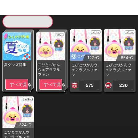
現在提供している景品一覧
CP専用
127-C
654-C
夏グッズ特集
こびとづかん
こびとづかんウ
こびとづかんウ
ウェアラブル
ェアラブルファ
ェアラブルファ
ファン
ン
ン
1PLAY
1PLAY
すべて見る
すべて見る
575
230
CP
CP
324-C
こびとづかんウ
ェアラブルファ