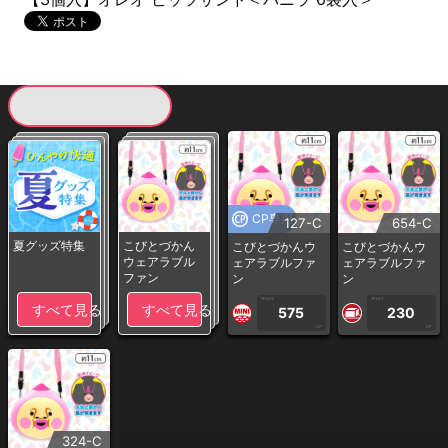
現在提供している景品一覧
CP専用
127-C
654-C
夏グッズ特集
こびとづかん
こびとづかんウ
こびとづかんウ
ウェアラブル
ェアラブルファ
ェアラブルファ
ファン
ン
ン
1PLAY
1PLAY
すべて見る
すべて見る
575
230
CP
CP
324-C